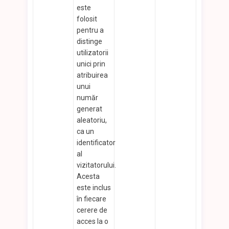
este
folosit
pentru a
distinge
utilizatorii
unici prin
atribuirea
unui
număr
generat
aleatoriu,
ca un
identificator
al
vizitatorului.
Acesta
este inclus
în fiecare
cerere de
acces la o