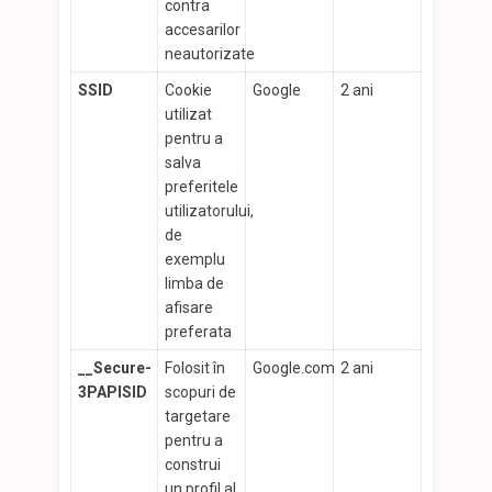
contra
accesarilor
neautorizate
SSID
Cookie
Google
2 ani
utilizat
pentru a
salva
preferitele
utilizatorului,
de
exemplu
limba de
afisare
preferata
__Secure-
Folosit în
Google.com
2 ani
3PAPISID
scopuri de
targetare
pentru a
construi
un profil al