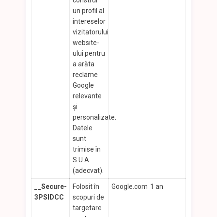
construi
un profil al
intereselor
vizitatorului
website-
ului pentru
a arăta
reclame
Google
relevante
şi
personalizate.
Datele
sunt
trimise în
S.U.A
(adecvat).
__Secure-
Folosit în
Google.com
1 an
3PSIDCC
scopuri de
targetare