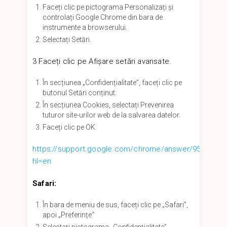
Faceți clic pe pictograma Personalizați și
controlați Google Chrome din bara de
instrumente a browserului.
Selectați Setări.
3 Faceți clic pe Afișare setări avansate.
În secțiunea „Confidențialitate”, faceți clic pe
butonul Setări conținut.
În secțiunea Cookies, selectați Prevenirea
tuturor site-urilor web de la salvarea datelor.
Faceți clic pe OK.
https://support.google.com/chrome/answer/95647?
hl=en
Safari:
În bara de meniu de sus, faceți clic pe „Safari”,
apoi „Preferințe“