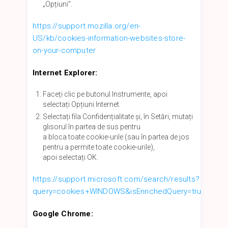
„Opțiuni”.
https://support.mozilla.org/en-
US/kb/cookies-information-websites-store-
on-your-computer
Internet Explorer:
Faceți clic pe butonul Instrumente, apoi
selectați Opțiuni Internet.
Selectați fila Confidențialitate și, în Setări, mutați
glisorul în partea de sus pentru
a bloca toate cookie-urile (sau în partea de jos
pentru a permite toate cookie-urile),
apoi selectați OK.
https://support.microsoft.com/search/results?
query=cookies+WINDOWS&isEnrichedQuery=true
Google Chrome: