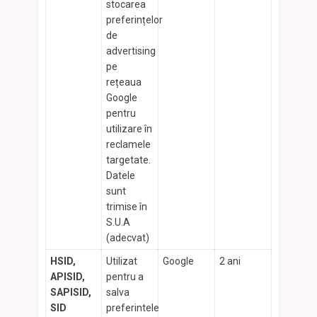
stocarea
preferințelor
de
advertising
pe
rețeaua
Google
pentru
utilizare în
reclamele
targetate.
Datele
sunt
trimise în
S.U.A
(adecvat)
HSID,
Utilizat
Google
2 ani
APISID,
pentru a
SAPISID,
salva
SID
preferintele