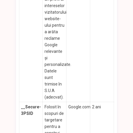
intereselor
vizitatorului
website-
ului pentru
a arăta
reclame
Google
relevante
şi
personalizate.
Datele
sunt
trimise în
S.U.A
(adecvat).
__Secure-
Folosit în
Google.com
2 ani
3PSID
scopuri de
targetare
pentru a