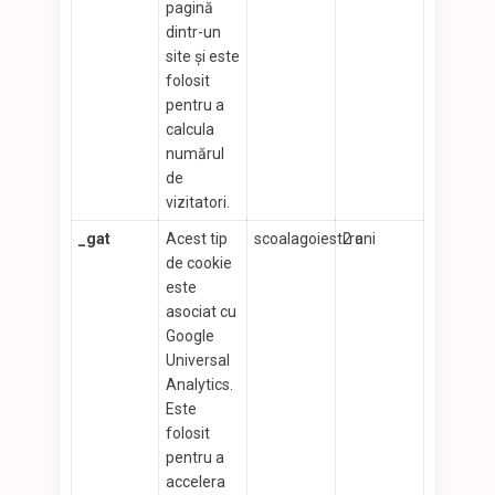
pagină
dintr-un
site și este
folosit
pentru a
calcula
numărul
de
vizitatori.
_gat
Acest tip
scoalagoiesti.ro
2 ani
de cookie
este
asociat cu
Google
Universal
Analytics.
Este
folosit
pentru a
accelera