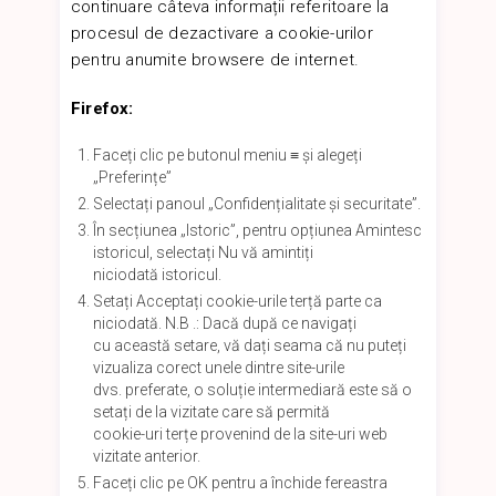
continuare câteva informații referitoare la
procesul de dezactivare a cookie-urilor
pentru anumite browsere de internet.
Firefox:
Faceți clic pe butonul meniu ≡ și alegeți
„Preferințe”
Selectați panoul „Confidențialitate și securitate”.
În secțiunea „Istoric”, pentru opțiunea Amintesc
istoricul, selectați Nu vă amintiți
niciodată istoricul.
Setați Acceptați cookie-urile terță parte ca
niciodată. N.B .: Dacă după ce navigați
cu această setare, vă dați seama că nu puteți
vizualiza corect unele dintre site-urile
dvs. preferate, o soluție intermediară este să o
setați de la vizitate care să permită
cookie-uri terțe provenind de la site-uri web
vizitate anterior.
Faceți clic pe OK pentru a închide fereastra