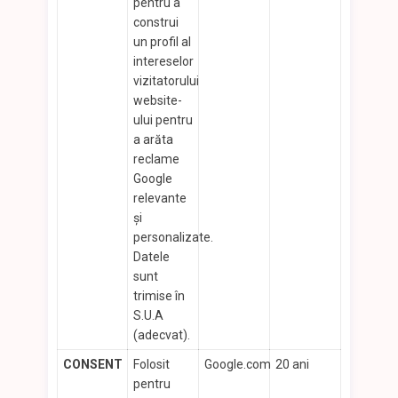
pentru a
construi
un profil al
intereselor
vizitatorului
website-
ului pentru
a arăta
reclame
Google
relevante
şi
personalizate.
Datele
sunt
trimise în
S.U.A
(adecvat).
CONSENT
Folosit
Google.com
20 ani
pentru