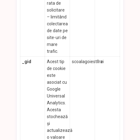
rata de
solicitare
– limitând
colectarea
de date pe
site-uri de
mare
trafic.
_gid
Acest tip
scoalagoiesti.ro
1 zi
de cookie
este
asociat cu
Google
Universal
Analytics.
Acesta
stochează
și
actualizează
o valoare