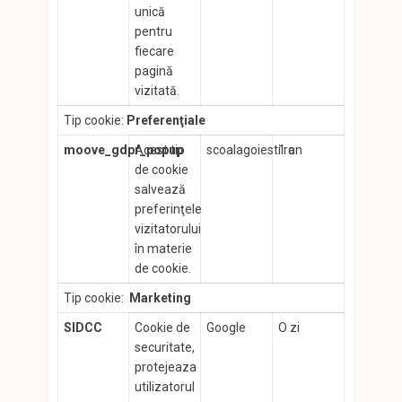
unică
pentru
fiecare
pagină
vizitată.
Tip cookie:
Preferenţiale
moove_gdpr_popup
Acest tip
scoalagoiesti.ro
1 an
de cookie
salvează
preferinţele
vizitatorului
în materie
de cookie.
Tip cookie:
Marketing
SIDCC
Cookie de
Google
O zi
securitate,
protejeaza
utilizatorul