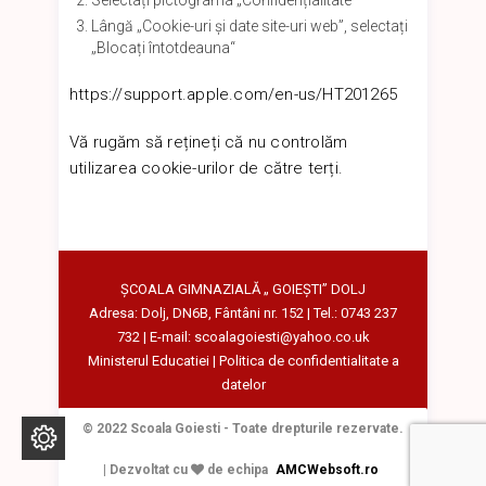
Selectați pictograma „Confidențialitate”
Lângă „Cookie-uri și date site-uri web”, selectați
„Blocați întotdeauna“
https://support.apple.com/en-us/HT201265
Vă rugăm să rețineți că nu controlăm
utilizarea cookie-urilor de către terți.
ŞCOALA GIMNAZIALĂ „ GOIEȘTI” DOLJ
Adresa: Dolj, DN6B, Fântâni nr. 152 | Tel.: 0743 237
732 | E-mail: scoalagoiesti@yahoo.co.uk
Ministerul Educatiei
|
Politica de confidentialitate a
datelor
© 2022 Scoala Goiesti - Toate drepturile rezervate.
| Dezvoltat cu
de echipa
AMCWebsoft.ro